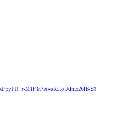
ed/pyPR_r-M1FM?si=sRIIoUdmz26lB-S3