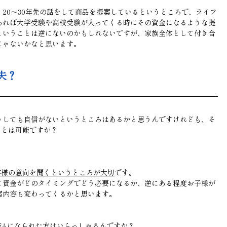
20〜30年先の話をして商品を提案しているというところで、ライフ
あれば大学受験や高校受験が入ってくる時にその資金になるような提
ということは逆にないのかもしれないですが、家族全体として付き合
じゃないかなと思います。
夫？
うしても自信がないというところはあるかと思うんですけれども、そ
ことは可能ですか？
客様の意向を聞くというところが大切
です。
て資金がどのタイミングでどう必要になるか、逆にある程度お子様が
案内容も変わってくるかと思います。
からIFAになられた方はいらっしゃるんですか？