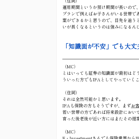
（住岡）
運用期間というか預け期間が長いので、
プランで例えばお子さんがいる世帯で
案ができるかと思うので、目先を追う
いが長くなるというのは強みになるん
「知識面が不安」でも大丈
（MC）
とはいっても証券の知識面が最初はど
ういった方でもIFAとしてやっていく
（住岡）
それは全然可能かと思います。
IFAも保険の方もそうですが、まず
お
若い世帯の方であれば将来設計におい
育った後老後が近い方にはまたその提
（MC）
F・Investmentさんでも保険業界