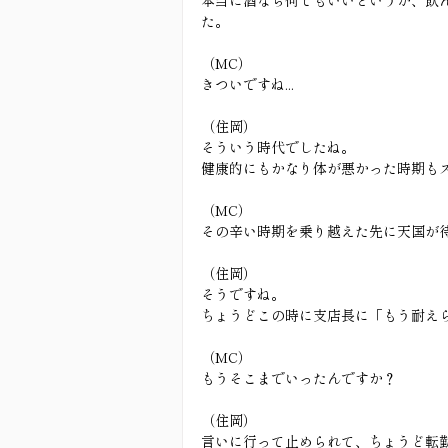
本当に酒なら何でもいいというか、飲
た。
（MC）
きついですね...
（住岡）
そういう時代でしたね。
健康的にもかなり体が悪かった時期も
（MC）
その辛い時期を乗り越えた先に天国が
（住岡）
そうですね。
ちょうどこの時に支店長に「もう耐え
（MC）
もうそこまでいったんですか？
（住岡）
言いに行って止められて、ちょうど転