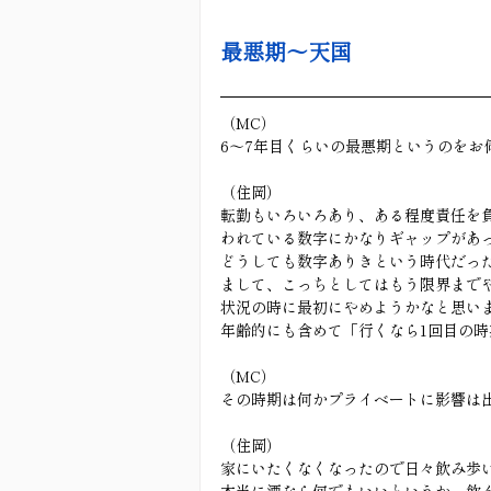
最悪期〜天国
（MC）
6〜7年目くらいの最悪期というのをお
（住岡）
転勤もいろいろあり、ある程度責任を
われている数字にかなりギャップがあ
どうしても数字ありきという時代だっ
まして、こっちとしてはもう限界まで
状況の時に最初にやめようかなと思い
年齢的にも含めて「行くなら1回目の
（MC）
その時期は何かプライベートに影響は
（住岡）
家にいたくなくなったので日々飲み歩