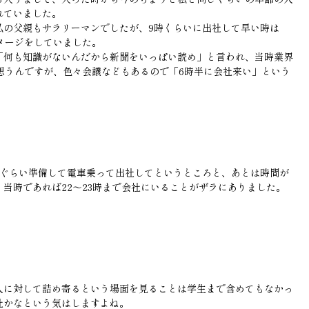
れていました。
私の父親もサラリーマンでしたが、9時くらいに出社して早い時は
イメージをしていました。
「何も知識がないんだから新聞をいっぱい読め」と言われ、当時業界
思うんですが、色々会議などもあるので「6時半に会社来い」という
分ぐらい準備して電車乗って出社してというところと、あとは時間が
当時であれば22〜23時まで会社にいることがザラにありました。
人に対して詰め寄るという場面を見ることは学生まで含めてもなかっ
社かなという気はしますよね。