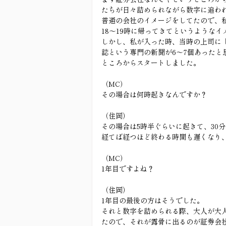
たちが日々詰められながら数字に追わ
普通の会社のイメージをしてたので、
18〜19時に帰ってきてというような
しかし、私が入った時、当時の上司に
誌という専門の新聞が6〜7個あったと
ところからスタートしました。
（MC）
その場合は何時起きなんですか？
（住岡）
その場合は5時半ぐらいに起きて、30
経てば経つほど終わる時間も遅くなり、
（MC）
1年目ですよね？
（住岡）
1年目の最後の方はそうでした。
それと数字を詰められる際、大人が大
たので、それが露骨に出るのが証券会