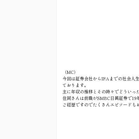
（MC）
今回は証券会社からIFAまでの社会人
ております。
主に年収の推移とその時々でどういっ
住岡さんは前職がSMBC日興証券で19
ご経歴ですのでたくさんエピソードも