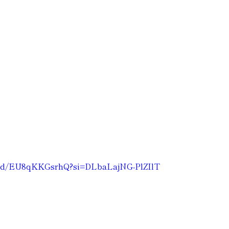
bed/EU8qKKGsrhQ?si=DLbaLajNG-PlZIlT