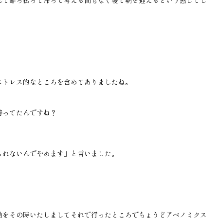
んで酔っ払って帰って考える間もなく寝て朝を迎えるという感じでし
ストレス的なところを含めてありましたね。
待ってたんですね？
られないんでやめます」と言いました。
勤をその時いたしましてそれで行ったところでちょうどアベノミクス